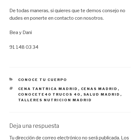
De todas maneras, si quieres que te demos consejo no
dudes en ponerte en contacto con nosotros.
Bea y Dani
91 148 03 34
CATEGORÍAS
CONOCE TU CUERPO
ETIQUETAS
CENA TANTRICA MADRID
,
CENAS MADRID
,
CONOCETE40 TRUCOS 40
,
SALUD MADRID
,
TALLERES NUTRICION MADRID
Deja una respuesta
Tu dirección de correo electrónico no será publicada.
Los