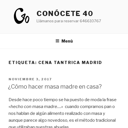
Saltar
al
CONÓCETE 40
contenido
Llámanos para reservar 646610767
Menú
ETIQUETA:
CENA TANTRICA MADRID
PUBLICADO
NOVIEMBRE 3, 2017
EL
¿Cómo hacer masa madre en casa?
Desde hace poco tiempo se ha puesto de moda la frase
«
hecho con masa madre….»
cuando compramos pan o
nos hablan de algún alimento realizado con masa y
aunque parece algo novedoso, es el método tradicional
que utilizaban nuestras abuelas.