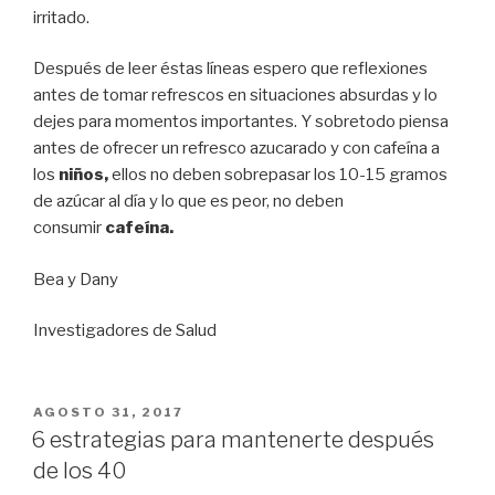
irritado.
Después de leer éstas líneas espero que reflexiones
antes de tomar refrescos en situaciones absurdas y lo
dejes para momentos importantes. Y sobretodo piensa
antes de ofrecer un refresco azucarado y con cafeína a
los
niños,
ellos no deben sobrepasar los 10-15 gramos
de azúcar al día y lo que es peor, no deben
consumir
cafeína.
Bea y Dany
Investigadores de Salud
PUBLICADO
AGOSTO 31, 2017
EL
6 estrategias para mantenerte después
de los 40