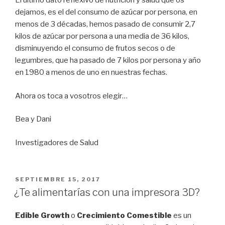
El último dato reflexivo de nutrición y salud que os
dejamos, es el del consumo de azúcar por persona, en
menos de 3 décadas, hemos pasado de consumir 2,7
kilos de azúcar por persona a una media de 36 kilos,
disminuyendo el consumo de frutos secos o de
legumbres, que ha pasado de 7 kilos por persona y año
en 1980 a menos de uno en nuestras fechas.
Ahora os toca a vosotros elegir…
Bea y Dani
Investigadores de Salud
PUBLICADO
SEPTIEMBRE 15, 2017
EL
¿Te alimentarías con una impresora 3D?
Edible Growth
o
Crecimiento Comestible
es un