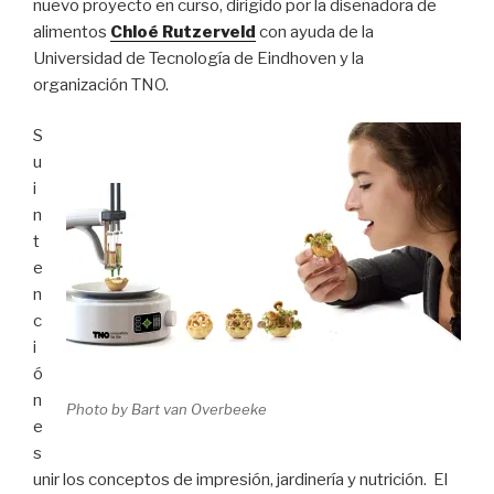
nuevo proyecto en curso, dirigido por la diseñadora de
alimentos
Chloé Rutzerveld
con ayuda de la
Universidad de Tecnología de Eindhoven y la
organización TNO.
S
u
i
n
t
e
n
c
i
ó
n
Photo by Bart van Overbeeke
e
s
unir los conceptos de impresión, jardinería y nutrición. El