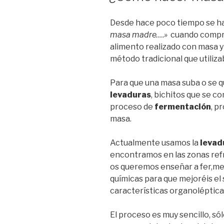
Desde hace poco tiempo se ha
masa madre….»
cuando compra
alimento realizado con masa y
método tradicional que utiliz
Para que una masa suba o se q
levaduras
, bichitos que se c
proceso de
fermentación
, p
masa.
Actualmente usamos la
levad
encontramos en las zonas ref
os queremos enseñar a fer,me
químicas para que mejoréis el 
características organoléptica
El proceso es muy sencillo, sól