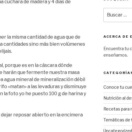
una cuchara de madera y 4 días de
Buscar
por:
ner la misma cantidad de agua que de
ACERCA DE 
ta cantidades sino más bien volúmenes
Encuentra tu c
ijais.
enseñamos.
al, porque es en la cáscara dónde
ue harán que fermente nuestra masa
CATEGORÍA
ea agua mineral de mineralización débil
rifo «matan» a las levaduras y disminuye
Conoce tu cu
 la foto yo he puesto 100 g de harina y
Nutrición al d
Recetas para 
 dejar reposar abierto en la encimera
Temáticas de t
Uncategorize