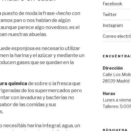
Facebook
 puesto de moda la frase «
hecho con
Twitter
mos pan o nos hablan de algún
Instagram
 aunque parece algo novedoso, es el
aban nuestras abuelas.
Correo electr
uede esponjosa es necesario utilizar
omen la harina y el azúcar y mediante un
ENCUÉNTRA
roducen gases que se quedan en la
Dirección
Calle Los Moli
28039 Madrid
ura química
de sobre o la fresca que
rigeradas de los supermercados pero
Horas
ntar con levaduras y bacterias no
Lunes a viern
sabor de las comidas y sus
Talleres: 5:0
s.
o necesitáis harina integral, agua, un
BÚSQUEDA