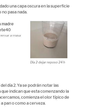
dado una capa oscura en la superficie
o no pasa nada.
imentar a masa
Día 2 dejar reposo 24 h
del día 2. Ya se podrán notar las
a que indican que esta comenzando la
cercamos, comienza el olor típico de
a pan o como a cerveza.