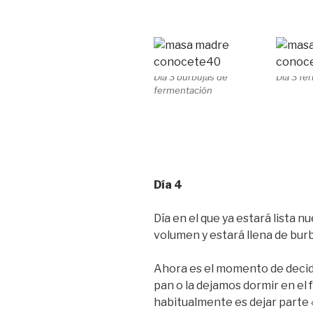
Día 3 burbujas de
Día 3 fe
fermentación
Día 4
Día en el que ya estará lista
volumen y estará llena de burb
Ahora es el momento de decidir
pan o la dejamos dormir en el f
habitualmente es dejar parte «