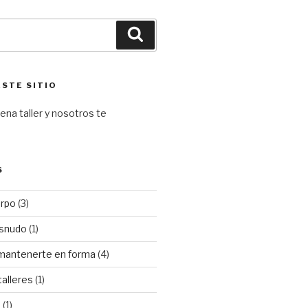
Buscar
ESTE SITIO
ena taller y nosotros te
S
erpo
(3)
esnudo
(1)
mantenerte en forma
(4)
alleres
(1)
d
(1)